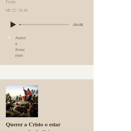
Fecha
Mt 22: 34-46
-54:48
#
Amor
a
Jesuc
risto
Querer a Cristo o estar