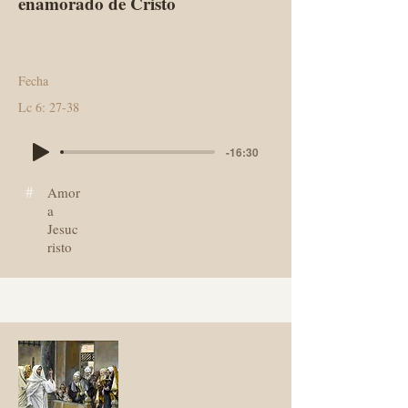
enamorado de Cristo
Fecha
Lc 6: 27-38
-16:30
#
Amor
a
Jesuc
risto