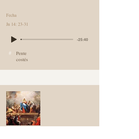
Fecha
Jn 14: 23-31
-25:40
#
Pente
costés
El Espíritu Santo en nosotros