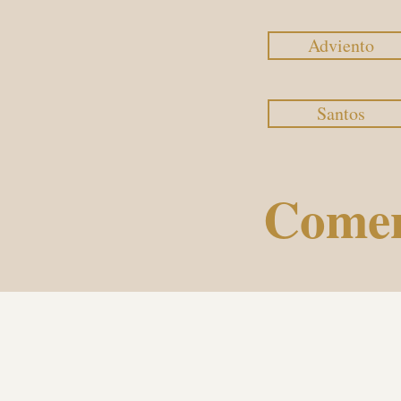
Adviento
Santos
Comen