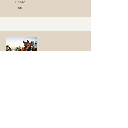
#
Cuare
sma
El humo del infierno en la Iglesia
y la victoria final de Cristo
Fecha
Lc 11: 14-28