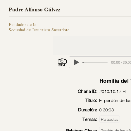
Padre Alfonso Gálvez
Fundador de la
Sociedad de Jesucristo Sacerdote
00:00 / 30:0
Homilía del
Charla ID:
2010.10.17.H
Título:
El perdón de la
Duración:
0:30:03
Temas:
Parábolas
Palabras Clave:
Perdón de las of