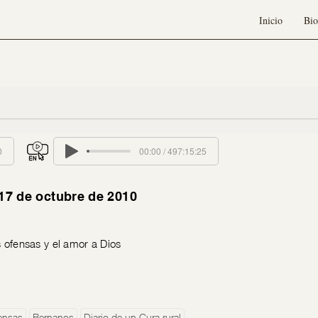
Inicio
Bio
0
00:00 / 497:15:25
 17 de octubre de 2010
s ofensas y el amor a Dios
ensas
Bernanos
Diario de un Cura rural