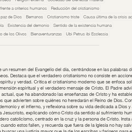
 frente a criterios humanos
Reducción del cristianismo
 paz de Dios
Bernanos
Cristianismo triste
Causa última de la crisis ac
la
Existencia del demonio
Sentido de la existencia humana
to de los Olivos
Bienaventuranzas
Ubi Petrus ibi Ecclessia
e un resumen del Evangelio del día, centrándose en las palabras de
iseos. Destaca que el verdadero cristianismo no consiste en accion
spíritu y verdad. Critica el cristianismo moderno que se enfoca solo
mensión espiritual y el verdadero mensaje de Cristo. El Padre advier
 actual, que ha abandonado las enseñanzas de Cristo y ha estable
os que advierten sobre quiénes no heredarán el Reino de Dios. Co
demonio y el infierno, y reflexiona sobre su vida dedicada a Dios y a
a Jesucristo, explicando cómo Cristo da sentido al sufrimiento h
dero catolicismo, centrado en la cruz y la persona de Cristo. Insta
o cuando estos fallen, y recuerda que fuera de la Iglesia no hay sal
 buscar una justicia mayor que la de los escribas y fariseos para en