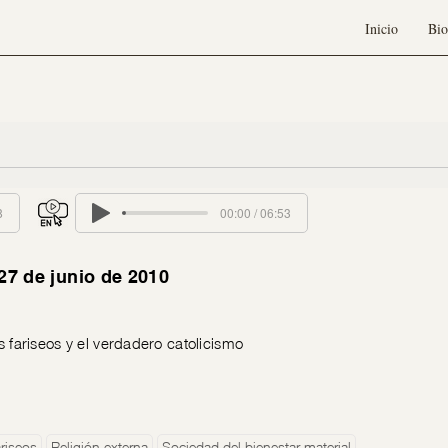
Inicio
Bio
8
00:00 / 06:53
27 de junio de 2010
os fariseos y el verdadero catolicismo
ariseos
Religión externa
Sociedad del bienestar material