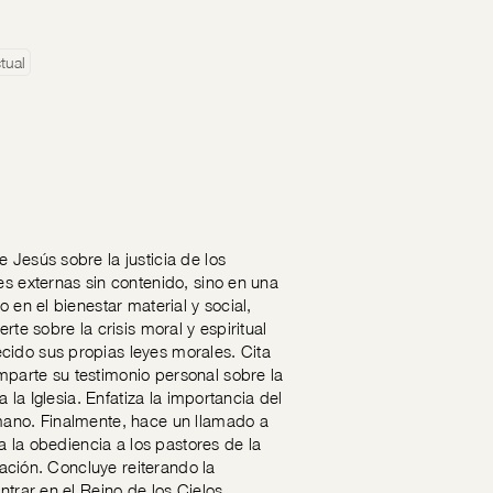
tual
 Jesús sobre la justicia de los
es externas sin contenido, sino en una
 en el bienestar material y social,
te sobre la crisis moral y espiritual
cido sus propias leyes morales. Cita
mparte su testimonio personal sobre la
 la Iglesia. Enfatiza la importancia del
umano. Finalmente, hace un llamado a
 a la obediencia a los pastores de la
vación. Concluye reiterando la
trar en el Reino de los Cielos.