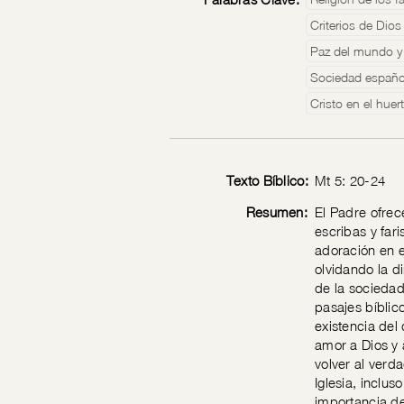
Criterios de Dios
Paz del mundo y
Sociedad españo
Cristo en el huer
Texto Bíblico:
Mt 5: 20-24
Resumen:
El Padre ofrec
escribas y far
adoración en e
olvidando la di
de la sociedad
pasajes bíblic
existencia del 
amor a Dios y 
volver al verda
Iglesia, inclus
importancia de