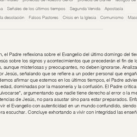
na
Señales de los últimos tiempos
Segunda Venida
Apostasía
la desolación
Falsos Pastores
Crisis en la Iglesia
Comunismo
Maso
, el Padre reflexiona sobre el Evangelio del último domingo del ti
sús sobre los signos y acontecimientos que precederán el fin de 
s, aunque misteriosas y preocupantes, no deben ignorarse. Analiza
 Jesús, señalando que se refiere a un poder personal que engaña
mos afirmar que estemos en los últimos tiempos, el Padre advierte
ociedad, dominadas por la masonería y la confusión. El Padre critica
ivocarse", argumentando que nadie tiene derecho al error o la men
rtencias de Jesús, no para asustar sino para estar preparados. Enfa
vivir el Evangelio con autenticidad en un mundo confundido, siendo
a escuchar. Concluye exhortando a vivir con integridad las enseñ