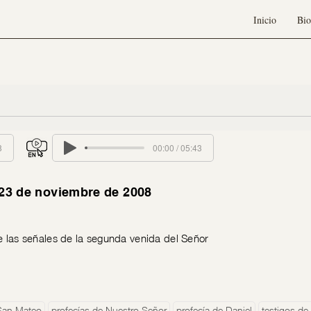
Inicio
Bio
8
00:00 / 05:43
 23 de noviembre de 2008
e las señales de la segunda venida del Señor
San Mateo
profecías de Nuestro Señor
profecía de Daniel
testigos de