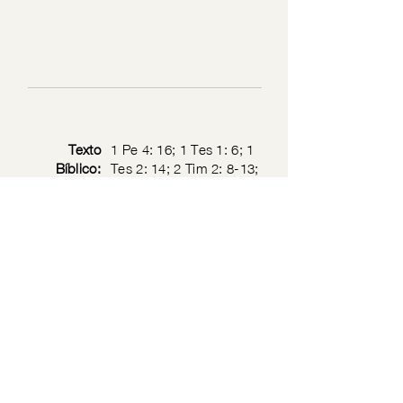
Texto
1 Pe 4: 16; 1 Tes 1: 6; 1
Bíblico:
Tes 2: 14; 2 Tim 2: 8-13;
1 Cor 11: 1; 1 Jn 2: 6
Política de privacidad
© 2026 por Sociedad de Jesucristo Sacerdote