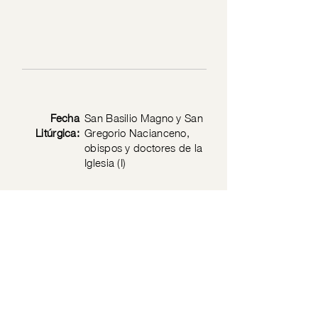
Fecha
San Basilio Magno y San
Litúrgica:
Gregorio Nacianceno,
obispos y doctores de la
Iglesia (I)
Texto
Juan 1: 19-28
Bíblico:
Política de privacidad