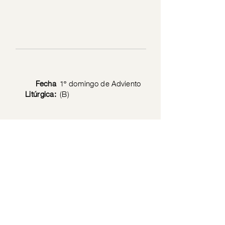
Fecha
1º domingo de Adviento
Litúrgica:
(B)
Texto
Marcos 13: 33-37
Bíblico:
Política de privacidad