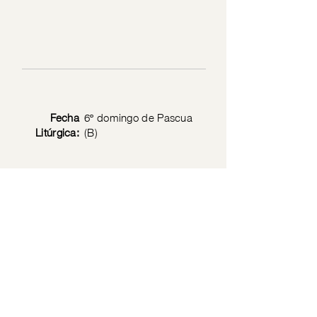
Fecha
6º domingo de Pascua
Litúrgica:
(B)
Texto
Juan 15: 9-17
Bíblico:
Política de privacidad