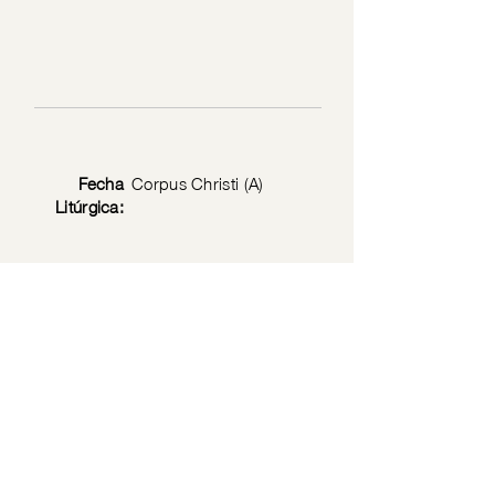
Fecha
Corpus Christi (A)
Litúrgica:
Texto
Juan 6: 51-58
Bíblico:
Política de privacidad