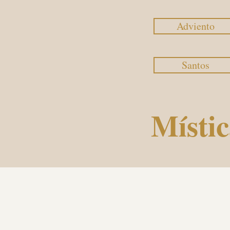
Adviento
Santos
Místic