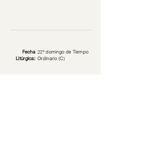
Fecha
22º domingo de Tiempo
Litúrgica:
Ordinario (C)
Texto
Lc 14: 1-11
Bíblico:
Privacy Policy