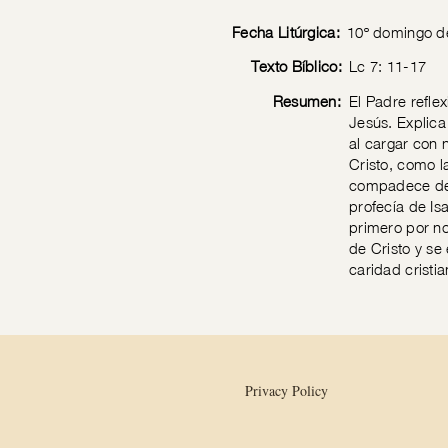
Fecha Litúrgica:
10º domingo d
Texto Bíblico:
Lc 7: 11-17
Resumen:
El Padre refle
Jesús. Explica
al cargar con 
Cristo, como l
compadece de 
profecía de Is
primero por no
de Cristo y se
caridad cristi
Privacy Policy