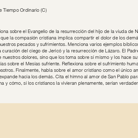
e Tiempo Ordinario (C)
xiona sobre el Evangelio de la resurrección del hijo de la viuda d
 que la compasión cristiana implica compartir el dolor de los dem
nuestros pecados y sufrimientos. Menciona varios ejemplos bíbli
a curación del ciego de Jericó y la resurrección de Lázaro. El Padr
nuestros dolores, sino que los toma sobre sí mismo y los hace su
aías sobre el Mesías sufriente. Reflexiona sobre el sufrimiento h
sotros. Finalmente, habla sobre el amor cristiano como el único 
 expande hacia los demás. Cita el himno al amor de San Pablo para 
ana y cómo, si los cristianos la vivieran plenamente, serían verdade