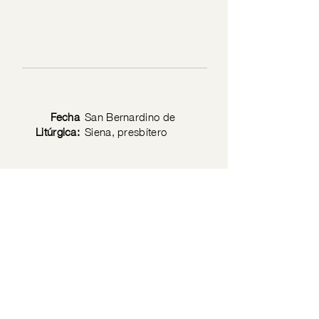
Fecha
San Bernardino de
Litúrgica:
Siena, presbítero
Texto
Mt 19: 27-29
Bíblico:
Privacy Policy