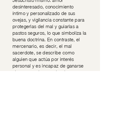
Jesucristo mismo: amor
desinteresado, conocimiento
íntimo y personalizado de sus
ovejas, y vigilancia constante para
protegerlas del mal y guiarlas a
pastos seguros, lo que simboliza la
buena doctrina. En contraste, el
mercenario, es decir, el mal
sacerdote, se describe como
alguien que actúa por interés
personal y es incapaz de ganarse
el respeto y la escucha de sus
fieles, pues estos perciben la
falsedad en sus intenciones. En un
mundo que olvida los valores
divinos y naturales, el Padre
subraya que es crucial que los
pastores se preocupen más por
imitar a Jesús y menos por
complacer al sistema o ganar
fama. La crisis de vocaciones
sacerdotales se presenta también