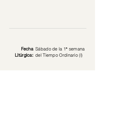
Fecha
Sábado de la 1ª semana
Litúrgica:
del Tiempo Ordinario (I)
Texto
Marcos 2: 13-17
Bíblico:
Privacy Policy