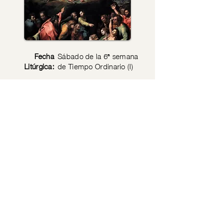
Fecha
Sábado de la 6ª semana
Litúrgica:
de Tiempo Ordinario (I)
Texto
Mc 9: 2-13
Bíblico:
Comentario:
Apta para el público. Muy bella en
relación a la explicación de nuestro
amor a Dios y el amor de Dios a
nosotros.
Privacy Policy