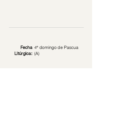
Fecha
4º domingo de Pascua
Litúrgica:
(A)
Texto
Jn 10: 1-10
Bíblico:
Privacy Policy