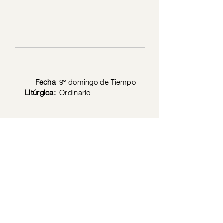
Fecha
9º domingo de Tiempo
Litúrgica:
Ordinario
Texto
Lc 7: 1-10
Bíblico:
Privacy Policy