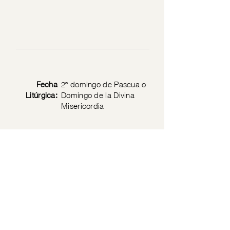
Fecha
2º domingo de Pascua o
Litúrgica:
Domingo de la Divina
Misericordia
Texto
Jn 20: 19-31
Bíblico:
Privacy Policy