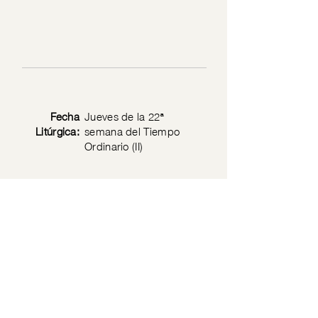
Fecha
Jueves de la 22ª
Litúrgica:
semana del Tiempo
Ordinario (II)
Texto
Lucas 5: 1-11
Bíblico:
Privacy Policy