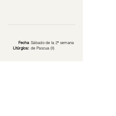
Fecha
Sábado de la 2ª semana
Litúrgica:
de Pascua (II)
Texto
Juan 6: 16-21
Bíblico:
Privacy Policy