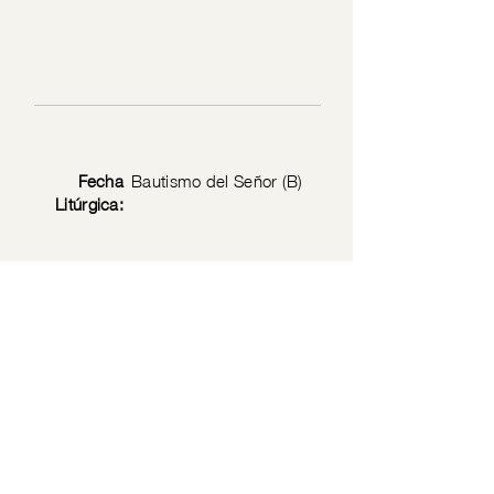
Fecha
Bautismo del Señor (B)
Litúrgica:
Texto
Mc 1: 7-11
Bíblico:
Privacy Policy