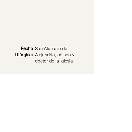
Fecha
San Atanasio de
Litúrgica:
Alejandría, obispo y
doctor de la Iglesia
Texto
1 Jn 5: 1-5
Bíblico:
Privacy Policy