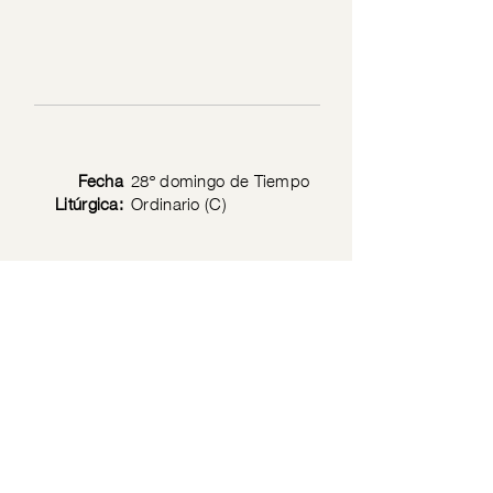
Fecha
28º domingo de Tiempo
Litúrgica:
Ordinario (C)
Texto
Lc 17: 11-19
Bíblico:
Privacy Policy