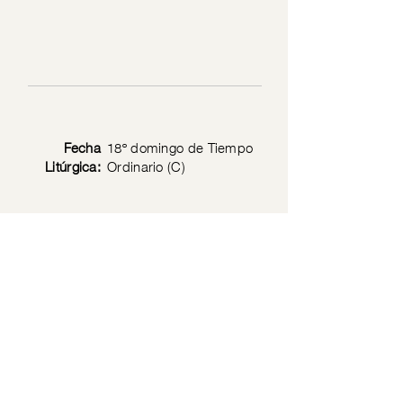
Fecha
18º domingo de Tiempo
Litúrgica:
Ordinario (C)
Texto
Lc 12: 13-21
Bíblico:
Privacy Policy