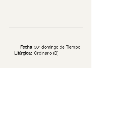
Fecha
30º domingo de Tiempo
Litúrgica:
Ordinario (B)
Texto
Mc 10: 46-52
Bíblico:
Privacy Policy