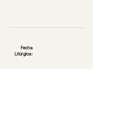
Fecha
Litúrgica:
Texto
Mc 12: 28-34
Bíblico:
Privacy Policy