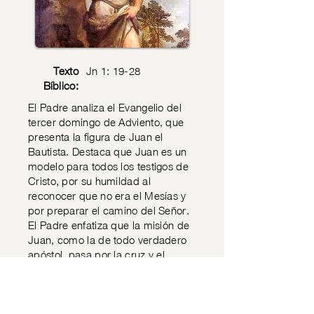
Texto
Jn 1: 19-28
Bíblico:
El Padre analiza el Evangelio del
tercer domingo de Adviento, que
presenta la figura de Juan el
Bautista. Destaca que Juan es un
modelo para todos los testigos de
Cristo, por su humildad al
reconocer que no era el Mesías y
por preparar el camino del Señor.
El Padre enfatiza que la misión de
Juan, como la de todo verdadero
apóstol, pasa por la cruz y el
sacrificio personal. Advierte que
cuando el pueblo rechaza la
verdad, Dios lo castiga dejándolo
sin escuchar su palabra o