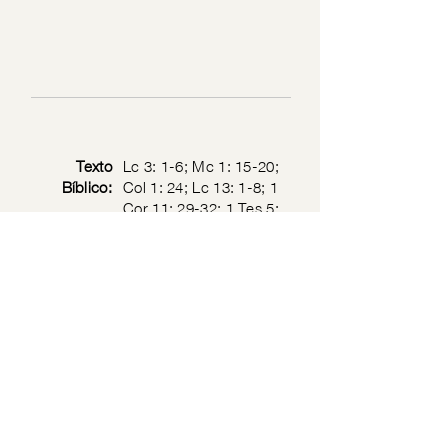
Texto
Lc 3: 1-6; Mc 1: 15-20;
Bíblico:
Col 1: 24; Lc 13: 1-8; 1
Cor 11: 29-32; 1 Tes 5:
3; Is 43: 1; Flp 2: 5
Política de privacidad
© 2026 por Sociedad de Jesucristo Sacerdote