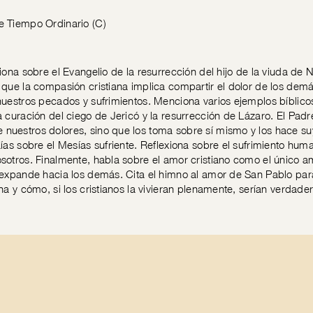
e Tiempo Ordinario (C)
xiona sobre el Evangelio de la resurrección del hijo de la viuda d
 que la compasión cristiana implica compartir el dolor de los dem
nuestros pecados y sufrimientos. Menciona varios ejemplos bíbli
a curación del ciego de Jericó y la resurrección de Lázaro. El Padr
nuestros dolores, sino que los toma sobre sí mismo y los hace su
aías sobre el Mesías sufriente. Reflexiona sobre el sufrimiento h
sotros. Finalmente, habla sobre el amor cristiano como el único 
 expande hacia los demás. Cita el himno al amor de San Pablo para 
ana y cómo, si los cristianos la vivieran plenamente, serían verdade