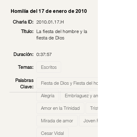
Homilía del 17 de enero de 2010
Charla ID:
2010.01.17
.H
Título:
La fiesta del hombre y la
fiesta de Dios
Duración:
0:37:57
Temas:
Escritos
Palabras
Fiesta de Dios y Fiesta del hombre
Clave:
Alegría
Embriaguez y amor
Amor en la Trinidad
Tristeza
Mirada de amor
Joven Rico
Cesar Vidal