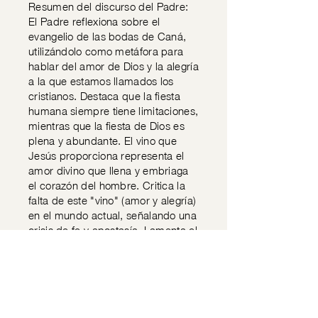
Resumen del discurso del Padre:
El Padre reflexiona sobre el
evangelio de las bodas de Caná,
utilizándolo como metáfora para
hablar del amor de Dios y la alegría
a la que estamos llamados los
cristianos. Destaca que la fiesta
humana siempre tiene limitaciones,
mientras que la fiesta de Dios es
plena y abundante. El vino que
Jesús proporciona representa el
amor divino que llena y embriaga
el corazón del hombre. Critica la
falta de este "vino" (amor y alegría)
en el mundo actual, señalando una
crisis de fe y apostasía. Lamenta el
reduccionismo del Evangelio y la
negación de verdades
fundamentales como la divinidad
de Cristo. Resalta el papel de la
Virgen María como intercesora,