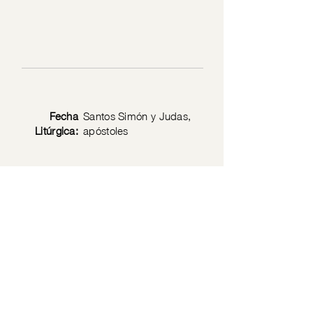
Fecha
Santos Simón y Judas,
Litúrgica:
apóstoles
Texto
Jn 15: 17-25
Bíblico:
Política de privacidad