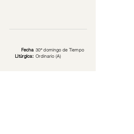
Fecha
30º domingo de Tiempo
Litúrgica:
Ordinario (A)
Texto
Mt 22: 34-46; 1 Jn 2: 23
Bíblico:
Política de privacidad