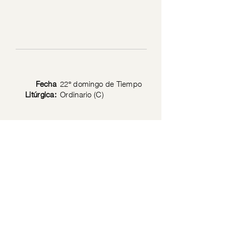
Fecha
22º domingo de Tiempo
Litúrgica:
Ordinario (C)
Texto
Lc. 14: 1-11
Bíblico:
Política de privacidad