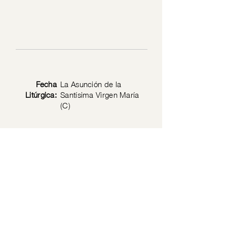
Fecha
La Asunción de la
Litúrgica:
Santísima Virgen María
(C)
Texto
Lc 1: 39-56
Bíblico:
Política de privacidad