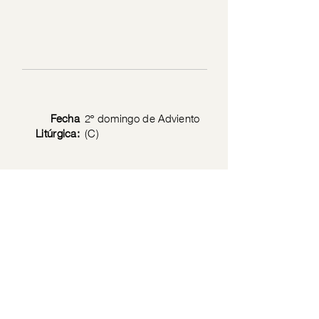
Fecha
2º domingo de Adviento
Litúrgica:
(C)
Texto
Lc 3: 1-6
Bíblico:
Política de privacidad