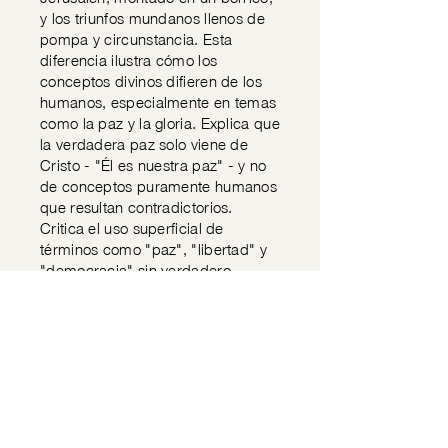
y los triunfos mundanos llenos de
pompa y circunstancia. Esta
diferencia ilustra cómo los
conceptos divinos difieren de los
humanos, especialmente en temas
como la paz y la gloria. Explica que
la verdadera paz solo viene de
Cristo - "Él es nuestra paz" - y no
de conceptos puramente humanos
que resultan contradictorios.
Critica el uso superficial de
términos como "paz", "libertad" y
"democracia" sin verdadero
contenido espiritual. Enfatiza que
los cristianos están llamados a ser
diferentes del mundo,
"paradójicos" y "contradictorios",
nadando contracorriente. No
deben diluir su identidad
buscando la aprobación social. La
autenticidad cristiana requiere