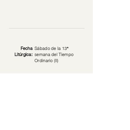
Fecha
Sábado de la 13ª
Litúrgica:
semana del Tiempo
Ordinario (II)
Texto
Mateo 9: 14-17
Bíblico:
Política de privacidad