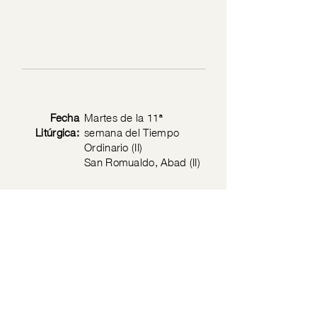
Fecha
Martes de la 11ª
Litúrgica:
semana del Tiempo
Ordinario (II)
San Romualdo, Abad (II)
Texto
Mateo 5: 43-48
Bíblico:
Política de privacidad