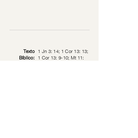
Texto
1 Jn 3: 14; 1 Cor 13: 13;
Bíblico:
1 Cor 13: 9-10; Mt 11:
27;
Política de privacidad
© 2026 por Sociedad de Jesucristo Sacerdote