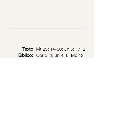
Texto
Mt 25: 14-30; Jn 5: 17; 2
Bíblico:
Cor 5: 2; Jn 4: 6; Mc 12:
44; Lc 5: 5; Mt 11: 28-30
Política de privacidad
© 2026 por Sociedad de Jesucristo Sacerdote