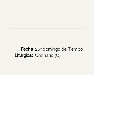
Fecha
25º domingo de Tiempo
Litúrgica:
Ordinario (C)
Texto
Lc 6: 1-13; Mt 8: 20; 2
Bíblico:
Cor 8: 9; Mt 27: 46
Política de privacidad