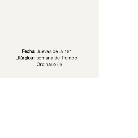
Fecha
Jueves de la 18ª
Litúrgica:
semana de Tiempo
Ordinario (II)
Texto
Mt 16: 13-23
Bíblico:
Política de privacidad