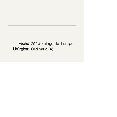
Fecha
26º domingo de Tiempo
Litúrgica:
Ordinario (A)
Texto
Fil 2: 1-11
Bíblico:
Política de privacidad