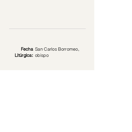
Fecha
San Carlos Borromeo,
Litúrgica:
obispo
Texto
Mt 22: 1-14
Bíblico:
Política de privacidad