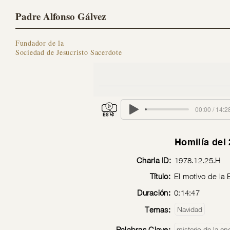
Padre Alfonso Gálvez
Fundador de la
Sociedad de Jesucristo Sacerdote
00:00 / 14:2
Homilía del
Charla ID:
1978.12.25.H
Título:
El motivo de la
Duración:
0:14:47
Temas:
Navidad
Palabras Clave:
misterio de la en