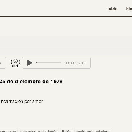
Inicio
Bio
8
00:00 / 02:13
 25 de diciembre de 1978
 Encarnación por amor
carnación
nacimiento de Jesús
Belén
testimonio cristiano