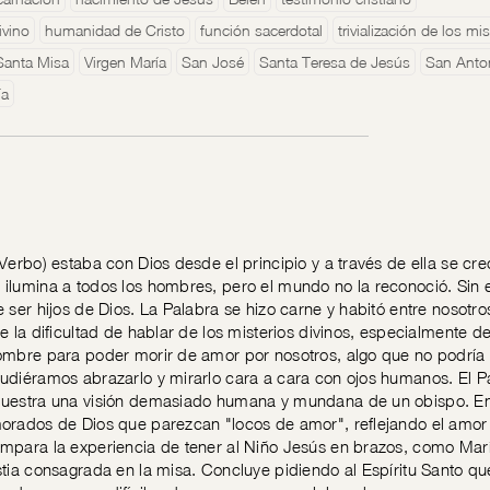
ivino
humanidad de Cristo
función sacerdotal
trivialización de los mis
Santa Misa
Virgen María
San José
Santa Teresa de Jesús
San Anto
ía
Verbo) estaba con Dios desde el principio y a través de ella se cre
ilumina a todos los hombres, pero el mundo no la reconoció. Sin e
e ser hijos de Dios. La Palabra se hizo carne y habitó entre nosotro
re la dificultad de hablar de los misterios divinos, especialmente 
ombre para poder morir de amor por nosotros, algo que no podría
udiéramos abrazarlo y mirarlo cara a cara con ojos humanos. El P
muestra una visión demasiado humana y mundana de un obispo. Enfa
orados de Dios que parezcan "locos de amor", reflejando el amor d
mpara la experiencia de tener al Niño Jesús en brazos, como Marí
stia consagrada en la misa. Concluye pidiendo al Espíritu Santo 