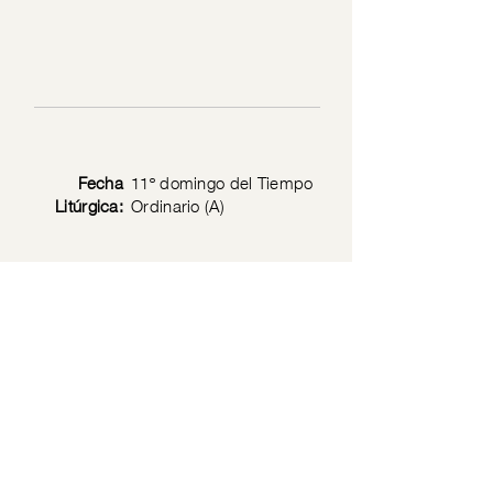
Fecha
11º domingo del Tiempo
Litúrgica:
Ordinario (A)
Texto
Mateo 9: 36-10:8
Bíblico:
Política de privacidad